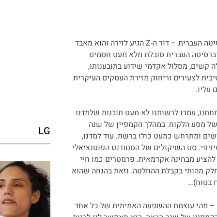
אתגרי שוק ההשכלה הגבוהה לא פסחו על האוניברסיטה העברית – דור ה-Z הגיע לזירה והוא מאבד
ניברסיטה העברית סובלת מלא מעט חסמים
 קשים, מסלול אקדמי שידוע בתובענותו,
יבית לצעירים וריחוק מזירת העסקים העיקרית
ול של 5% בנרשמים?! לשמחתנו, עמדו לרשותנו לא מעט תובנות שלמדנו
של מסע הלקוח. במהלך הקמפיין של שנה
LG
ם ומתרחש כמעט כולו ברשת. עוד למדנו,
יזיפי. סט השיקולים של הסטודנט הפוטנציאלי
להציע מבחינה אקדמאית. פרמטרים כמו חיי
יש חלק מהותי בקבלת ההחלטה. וזאת בהנחה שהוא
 בטוח)…
 – מהי עוצמת ההשפעה האמיתית של כל אחד