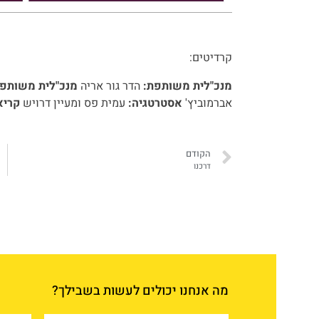
קרדיטים:
מנכ"לית
משותפת:
הדר גור אריה
מנכ"לית משותפת
אברמוביץ'
אסטרטגיה:
עמית פס ומעיין דרויש
קריא
הקודם
דרכנו
מה אנחנו יכולים לעשות בשבילך?