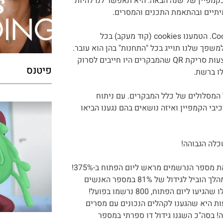
קמפיין של שנה הבאה. היא תאפשר לנו להיות
יתיים ובהתאמת התכנים והמסרים.
החלטנו להשתמש בקמפיין בטכניקת ה-Cookie Match. הטמענו cookies (קוד מעקב) בכל
שפך שלנו תוייג בכל "התחנות" בהן הוא עובר.
עשינו הצלבה בין המבקר הפיזי ביום הפתוח – באמצעות סריקת QR שהמבקרים היו חייבים לסרוק
פיטנס
לו ברשת.
המסלולים של כלל המבקרים. עם ניתוח
י הקמפיין ואיזה נושאים בהם נגענו הביאו
לה הגבוהה!
הצלחנו לבנות קמפיין רלוונטי לקהל היעד ששיפר את מספר הנרשמים מראש ליום הפתוח ב-375%!
כמעט והכפלנו את מספר המבקרים ביום הפתוח! המהלך הוביל לגידול של 81% במספר האנשים
שהגיעו לבקר בעברית במסגרת היום הפתוח. מבין אלו שהגיעו ליום הפתוח, 800 נרשמו בפועל!
ברה! המשמעות היא שהגענו לקהלים הנכונים עם מסרים
 בסה"כ השגנו גידול דו ספרתי במספר