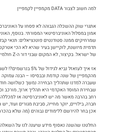
למה חשוב לצבור DATA מקמפיין לקמפיין
אמון במסלול האוניברסיטאי המסורתי. בנוסף, האו
שמרחיקים ממנה סטודנטים פוטנציאלים: תנאי קבלה
תדמית מיושנת, לוקיישן בעיר שהיא לא הכי אטרקט
של ישראל. בקיצור, לא המקום שבני דור ה-Z חולמים עליו.
אז איך לעזאזל נביא לגיד
מהקמפיין של שנה קודמת ובבסיסו – הבנה עמוקה 
שעברה למדנו שתהליך הבחירה נמשך כשלושה חודשי
שבחירת המוסד האקדמי היא תהליך ארוך, מורכב וס
רחב בהרבה מאשר מה יש לאוניברסיטה או למכללה 
חברה, בילויים, יוקר מחייה, סביבת מגורים ועוד, 
אכן בחר להירשם ללימודים גבוהים (מה שלא בהכרח
החלטנו שהשנה נאסוף מידע שיענה לנו על השאלה