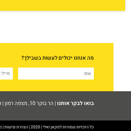
מה אנחנו יכולים לעשות בשבילך?
בואו לבקר אותנו
| הר בוקר 10, מצפה רמון | טלפון: 08-6223833 | פקס: 03-6436982 | מיקוד: 806000
כל הזכויות שמורות למקאן ואלי | 2020 | הצהרת נגישות | מפת אתר