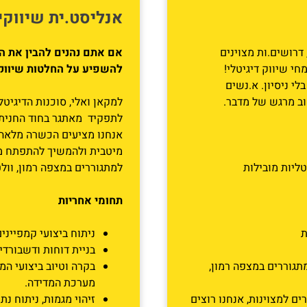
אנליסט.ית שיווקי.ת (ing Data Analyst
דרושים.ות מצוינים
אם אתם נהנים להבין את הס
חי שיווק דיגיטלי!
להשפיע על החלטות שיווקי
לי ניסיון. א.נשים
וב מרגש של מדבר.
למקאן ואלי, סוכנות הדיגיטל
לתפקיד מאתגר בחוד החנית 
אנחנו מציעים הכשרה מלאה 
מיטבית ולהמשיך להתפתח מק
טליות מובילות
למתגוררים במצפה רמון, וולט
תחומי אחריות
ת
ניתוח ביצועי קמפייני
בניית דוחות ודשבורדי
גוררים במצפה רמון,
בקרה וטיוב ביצועי ה
מערכת המדידה.
ים למצוינות, אנחנו רוצים
זיהוי מגמות, ניתוח נת